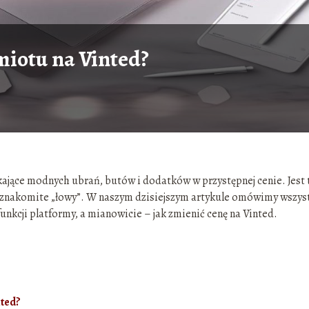
miotu na Vinted?
ukające modnych ubrań, butów i dodatków w przystępnej cenie. Jest
 znakomite „łowy”. W naszym dzisiejszym artykule omówimy wszys
unkcji platformy, a mianowicie – jak zmienić cenę na Vinted.
nted?