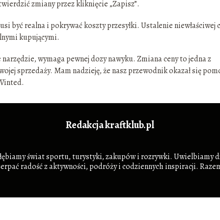
twierdzić zmiany przez kliknięcie „Zapisz”.
si być realna i pokrywać koszty przesyłki. Ustalenie niewłaściwej 
alnymi kupującymi.
de narzędzie, wymaga pewnej dozy nawyku. Zmiana ceny to jedna z
Twojej sprzedaży. Mam nadzieję, że nasz przewodnik okazał się pom
Vinted.
Redakcja kraftklub.pl
zgłębiamy świat sportu, turystyki, zakupów i rozrywki. Uwielbiamy dz
zerpać radość z aktywności, podróży i codziennych inspiracji. Ra