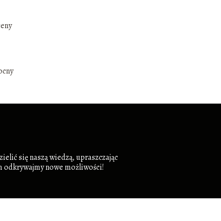
ceny
ocny
ielić się naszą wiedzą, upraszczając
zem odkrywajmy nowe możliwości!