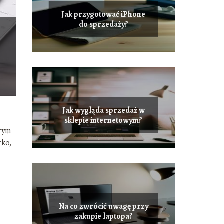
Jak przygotować iPhone
do sprzedaży?
Jak wygląda sprzedaż w
sklepie internetowym?
 tym
tko,
Na co zwrócić uwagę przy
zakupie laptopa?