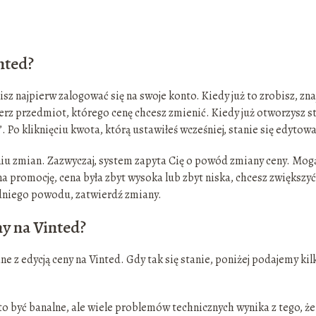
nted?
z najpierw zalogować się na swoje konto. Kiedy już to zrobisz, zna
erz przedmiot, którego cenę chcesz zmienić. Kiedy już otworzysz s
. Po kliknięciu kwota, którą ustawiłeś wcześniej, stanie się edytowa
aniu zmian. Zazwyczaj, system zapyta Cię o powód zmiany ceny. Mog
na promocję, cena była zbyt wysoka lub zbyt niska, chcesz zwiększyć
dniego powodu, zatwierdź zmiany.
ny na Vinted?
z edycją ceny na Vinted. Gdy tak się stanie, poniżej podajemy kil
o być banalne, ale wiele problemów technicznych wynika z tego, że