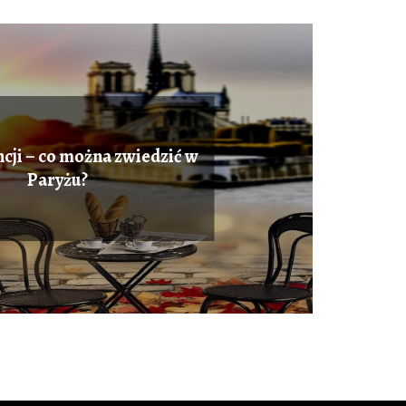
cji – co można zwiedzić w
Paryżu?