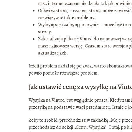
nasz internet czasem nie działa tak jak powinie
Odśwież stronę – czasem strona może zawiesić 
rozwiązywać takie problemy.
Wyloguj się i zaloguj ponownie – może być to 
strony.
Zaktualizuj aplikację Vinted do najnowszej wersj
masz najnowszą wersję. Czasem stare wersje apl
aktualizacjach.
Jeżeli problem nadal się pojawia, warto skontaktow
pewno pomoże rozwiązać problem.
Jak ustawić cenę za wysyłkę na Vint
Wysyłka na Vinted jest względnie prosta. Kiedy zam
przesyłkę na podstawie wagi przedmiotu. Istnieje je
Żeby to zrobić, przechodzisz w zakładkę „Moje przed
przechodzisz do sekcji „Ceny i Wysyłka”. Tutaj, po kl