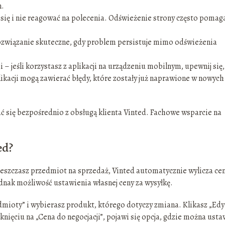
n.
się i nie reagować na polecenia. Odświeżenie strony często pomag
rozwiązanie skuteczne, gdy problem persistuje mimo odświeżenia
i – jeśli korzystasz z aplikacji na urządzeniu mobilnym, upewnij się,
ikacji mogą zawierać błędy, które zostały już naprawione w nowych
ać się bezpośrednio z obsługą klienta Vinted. Fachowe wsparcie na
ed?
ieszczasz przedmiot na sprzedaż, Vinted automatycznie wylicza cen
dnak możliwość ustawienia własnej ceny za wysyłkę.
mioty” i wybierasz produkt, którego dotyczy zmiana. Klikasz „Edyt
iknięciu na „Cena do negocjacji”, pojawi się opcja, gdzie można usta