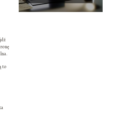
jdź
tronę
lna.
ą to
ka