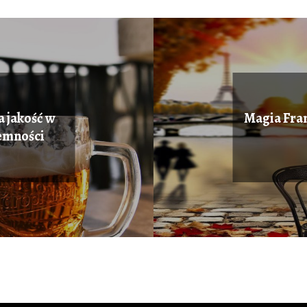
 jakość w
Magia Fran
jemności