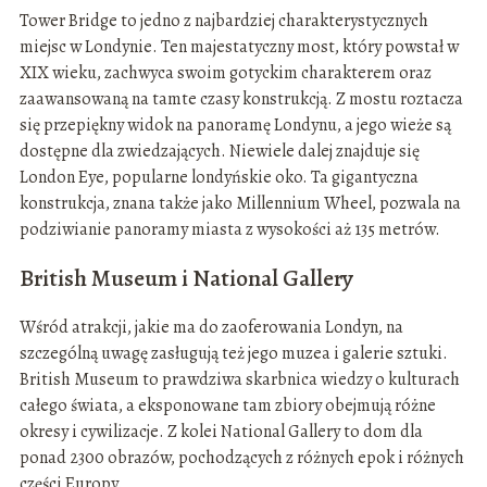
Tower Bridge to jedno z najbardziej charakterystycznych
miejsc w Londynie. Ten majestatyczny most, który powstał w
XIX wieku, zachwyca swoim gotyckim charakterem oraz
zaawansowaną na tamte czasy konstrukcją. Z mostu roztacza
się przepiękny widok na panoramę Londynu, a jego wieże są
dostępne dla zwiedzających. Niewiele dalej znajduje się
London Eye, popularne londyńskie oko. Ta gigantyczna
konstrukcja, znana także jako Millennium Wheel, pozwala na
podziwianie panoramy miasta z wysokości aż 135 metrów.
British Museum i National Gallery
Wśród atrakcji, jakie ma do zaoferowania Londyn, na
szczególną uwagę zasługują też jego muzea i galerie sztuki.
British Museum to prawdziwa skarbnica wiedzy o kulturach
całego świata, a eksponowane tam zbiory obejmują różne
okresy i cywilizacje. Z kolei National Gallery to dom dla
ponad 2300 obrazów, pochodzących z różnych epok i różnych
części Europy.