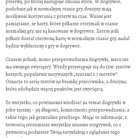
przerwę, po której następuje zmiana stron. W dogrywce,
podobnie jak w normalnym czasie gry, drużyny mają
możliwość korzystania z przerw na czas. Ważne jest
pamiętanie, że karty, które piłkarze otrzymali w czasie
normalnej gry, nie są kasowane w dogrywce. Zatem jeśli
piłkarz dostał czerwoną kartę w normalnym czasie gry, nadal
będzie wykluczony z gry w dogrywce.
Czasem jednak, mimo przeprowadzenia dogrywki, mecz nie
ma swojego zwycięzcy. Wtedy przystępuje się do tzw. rzutów
karnych, popularnie nazywanych „rzutami z 7 metrów”.
Oznacza to serię rzutów na bramkę przeciwnika, a drużyna,
która zdobędzie więcej punktów, jest zwycięzcą.
To wszystko, co powinieneś wiedzieć na temat dogrywki w
piłce ręcznej – jej długości, konieczności przeprowadzania, a
także tego, jak generalnie przebiega. Mając te informacje, z
łatwością zrozumiesz wszystkie niuanse rozgrywek, co z
pewnością podniesie Twoją satysfakcję z oglądania tego