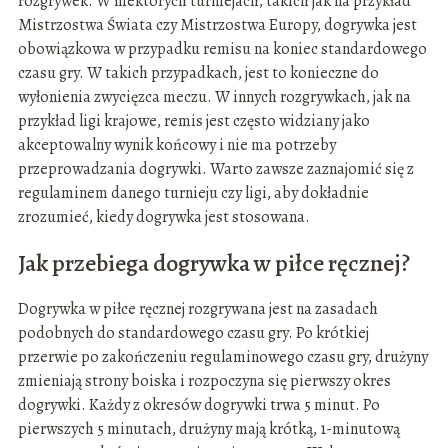
rozgrywek. W niektórych turniejach, takich jak na przykład
Mistrzostwa Świata czy Mistrzostwa Europy, dogrywka jest
obowiązkowa w przypadku remisu na koniec standardowego
czasu gry. W takich przypadkach, jest to konieczne do
wyłonienia zwycięzca meczu. W innych rozgrywkach, jak na
przykład ligi krajowe, remis jest często widziany jako
akceptowalny wynik końcowy i nie ma potrzeby
przeprowadzania dogrywki. Warto zawsze zaznajomić się z
regulaminem danego turnieju czy ligi, aby dokładnie
zrozumieć, kiedy dogrywka jest stosowana.
Jak przebiega dogrywka w piłce ręcznej?
Dogrywka w piłce ręcznej rozgrywana jest na zasadach
podobnych do standardowego czasu gry. Po krótkiej
przerwie po zakończeniu regulaminowego czasu gry, drużyny
zmieniają strony boiska i rozpoczyna się pierwszy okres
dogrywki. Każdy z okresów dogrywki trwa 5 minut. Po
pierwszych 5 minutach, drużyny mają krótką, 1-minutową