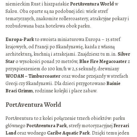
niemieckim Rust i hiszpańskie
PortAventura World
w
Salou. Oba oparte są na podobnej idei: wiele stref
tematycznych, znakomite rollercoastery, atrakcyjne pokazy i
rozbudowana baza hotelowa obok parku.
Europa-Park
to swoista miniaturowa Europa – 15 stref
krajowych, od Francji po Skandynawię, każda z własną
architekturą, kuchnią i atrakcjami. Znajdziesz tu m.in.
Silver
Star
o wysokości ponad 70 metrów,
Blue Fire Megacoaster
z
przyspieszeniem do 100 km/h w 2,5 sekundy, drewniany
WODAN – Timburcoaster
oraz wodne przejazdy w strefach
Grecji czy Skandynawii. Dla dzieci przygotowano
Baśnie
Braci Grimm
, rodzinne kolejki i place zabaw.
PortAventura World
PortAventura to z kolei połączenie trzech obiektów: parku
głównego
PortAventura Park
, strefy motoryzacyjnej
Ferrari
Land
oraz wodnego
Caribe Aquatic Park
. Dzięki temu jeden