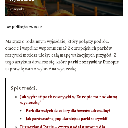
Rozrywka
Data publikacji: 2026-04-08
Marzysz o rodzinnym wyjeździe, który połączy podróż,
emocje i wspólne wspomnienia? Z europejskich parków
rozrywki możesz ułożyć całą mapę wakacyjnych przygód. Z
tego artykułu dowiesz się, które
parki rozrywki w Europie
naprawdę warto wybrać na wycieczkę.
Spis treści:
Jak wybrać park rozrywki w Europie na rodzinną
wycieczkę?
Park dla małych dzieci czy dla łowców adrenaliny?
Jak porównać najpopularniejsze parki rozrywki?
Disneyland Paris – czy to nadal numer 1 dla