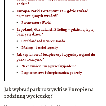
rodzin?
Europa-Park i PortAventura – gdzie szukać
najmocniejszych wrażeń?
PortAventura World
Legoland, Gardaland i Efteling – gdzie najlepiej
bawią się dzieci?
Gardaland nad Jeziorem Garda
Efteling – baśnie i legendy
Jak zaplanować bezpieczny i wygodny wyjazd do
parku rozrywki?
Na co zwrócić uwagę przed wyjazdem?
Bezpieczeństwo i ubezpieczenie w podróży
Jak wybrać park rozrywki w Europie na
rodzinną wycieczkę?