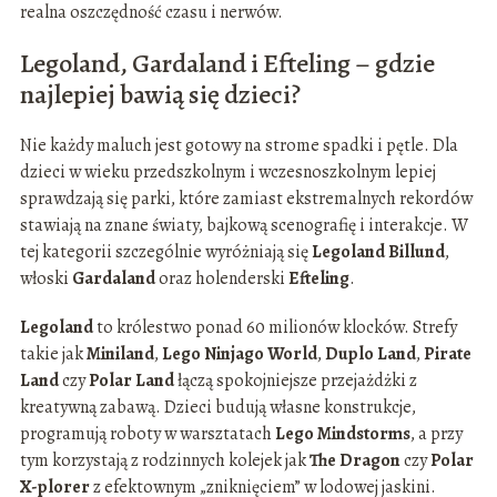
realna oszczędność czasu i nerwów.
Legoland, Gardaland i Efteling – gdzie
najlepiej bawią się dzieci?
Nie każdy maluch jest gotowy na strome spadki i pętle. Dla
dzieci w wieku przedszkolnym i wczesnoszkolnym lepiej
sprawdzają się parki, które zamiast ekstremalnych rekordów
stawiają na znane światy, bajkową scenografię i interakcje. W
tej kategorii szczególnie wyróżniają się
Legoland Billund
,
włoski
Gardaland
oraz holenderski
Efteling
.
Legoland
to królestwo ponad 60 milionów klocków. Strefy
takie jak
Miniland
,
Lego Ninjago World
,
Duplo Land
,
Pirate
Land
czy
Polar Land
łączą spokojniejsze przejażdżki z
kreatywną zabawą. Dzieci budują własne konstrukcje,
programują roboty w warsztatach
Lego Mindstorms
, a przy
tym korzystają z rodzinnych kolejek jak
The Dragon
czy
Polar
X-plorer
z efektownym „zniknięciem” w lodowej jaskini.