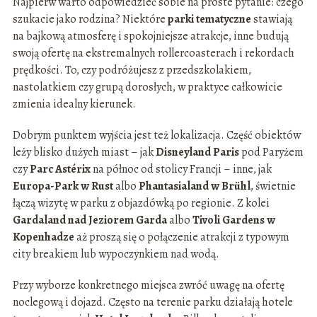
Najpierw warto odpowiedzieć sobie na proste pytanie: czego
szukacie jako rodzina? Niektóre
parki tematyczne
stawiają
na bajkową atmosferę i spokojniejsze atrakcje, inne budują
swoją ofertę na ekstremalnych rollercoasterach i rekordach
prędkości. To, czy podróżujesz z przedszkolakiem,
nastolatkiem czy grupą dorosłych, w praktyce całkowicie
zmienia idealny kierunek.
Dobrym punktem wyjścia jest też lokalizacja. Część obiektów
leży blisko dużych miast – jak
Disneyland Paris
pod Paryżem
czy
Parc Astérix
na północ od stolicy Francji – inne, jak
Europa-Park w Rust
albo
Phantasialand w Brühl
, świetnie
łączą wizytę w parku z objazdówką po regionie. Z kolei
Gardaland nad Jeziorem Garda
albo
Tivoli Gardens w
Kopenhadze
aż proszą się o połączenie atrakcji z typowym
city breakiem lub wypoczynkiem nad wodą.
Przy wyborze konkretnego miejsca zwróć uwagę na ofertę
noclegową i dojazd. Często na terenie parku działają hotele