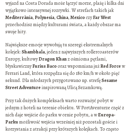
wyjazd na Costa Dorada może łączyć morze, plażę i kilka dni
wyjątkowo intensywnej rozrywki. W strefach takich jak
Mediterrània
,
Polynesia
,
China
,
Mexico
czy
Far West
przechodzisz między kulturami świata, a każdy obszar ma
swoje hity.
Największe emocje wywołują tu szeregi ekstremalnych
kolejek:
Shambhala
, jeden z najwyższych rollercoasterów
Europy, kultowy
Dragon Khan
z ośmioma pętlami,
błyskawiczny
Furius Baco
oraz wspomniana już
Red Force
w
Ferrari Land, która rozpędza się do 180 km/h w około pięć
sekund. Dla młodszych przygotowano np. strefę
Sesame
Street Adventure
inspirowaną Ulicą Sezamkową.
Przy tak dużych kompleksach warto rozważyć pobyt w
jednym z hoteli na terenie obiektu. W PortAventurze część z
nich daje wejście do parku w cenie pobytu, a w
Europa-
Parku
możliwość wejścia wcześniej niż pozostali goście i
korzystania z atrakcji przy krótszych kolejkach. To często