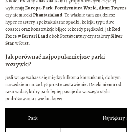
Z kolei rodziny z nastolatkami i grupy dorosłych częściej
wybierają
Europa-Park
,
PortAventura World
,
Alton Towers
czy niemiecki
Phantasialand
. To właśnie tam znajdziesz
hyper coastery, spektakularne spadki, kolejki typu dive
coaster oraz konstrukcje bijące rekordy prędkości, jak
Red
Force
w
Ferrari Land
obok PortAventury czy stalowy
Silver
Star
w Rust.
Jak porównać najpopularniejsze parki
rozrywki?
Jeśli wciąż wahasz się między kilkoma kierunkami, dobrym
narzędziem może być proste zestawienie. Dzięki niemu od
razu widać, który park lepiej pasuje do waszego stylu
podróżowania i wieku dzieci:
Park
Największy at