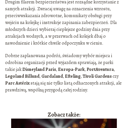
Drugim filarem bezpieczeństwa jest rozsądne korzystanie z
samych atrakcji. Zwracaj uwagę na oznaczenia wzrostu,
przeciwwskazania zdrowotne, komunikaty obsługi przy
wejściu na kolejkę i instrukcje zapinania zabezpieczeń. Dla
młodszych dzieci wybieraj cieplejsze godziny dnia przy
atrakcjach wodnych, a w przerwach od kolejek dbaj o
nawodnienie i krótkie chwile odpoczynku w cieniu.
Dobrze zaplanowana podróż, świadomy wybór miejsca i
odrobina organizacji przed wyjazdem sprawiają, że parki
takie jak
Disneyland Paris
,
Europa-Park
,
PortAventura
,
Legoland Billund
,
Gardaland
,
Efteling
,
Tivoli Gardens
czy
Parc Astérix
stają się nie tylko listą odhaczonych atrakcji, ale
prawdziwą, wspólną przygodą całej rodziny.
Zobacz także: