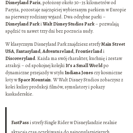
Disneyland Paris
, położony około 30–35 kilometrów od
Paryża, pozostaje najczęściej wybieranym parkiem w Europie
na pierwszy rodzinny wyjazd. Dwa odrębne parki –
Disneyland Park
i
Walt Disney Studios Park
– pozwalają
spędzić tu nawet trzy dni bez poczucia nudy.
W klasycznym Disneyland Park znajdziesz strefy
Main Street
USA
,
Fantasyland
,
Adventureland
,
Frontierland
i
Discoveryland
. Każda ma swój charakter, kuchnię i zestaw
atrakcji – od spokojnej kolejki
It’s a Small World
po
dynamiczne przejazdy w stylu
Indiana Jones
czy kosmiczne
loty w
Space Mountain
. W Walt Disney Studios zobaczysz z
kolei kulisy produkcji filmów, symulatory i pokazy
kaskaderskie.
FastPass
i strefy Single Rider w Disneylandzie realnie
skracają czas oczekiwania do najpopularniejszych