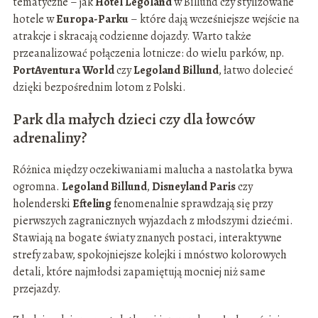
tematyczne – jak
Hotel Legoland
w Billund czy stylizowane
hotele w
Europa-Parku
– które dają wcześniejsze wejście na
atrakcje i skracają codzienne dojazdy. Warto także
przeanalizować połączenia lotnicze: do wielu parków, np.
PortAventura World
czy
Legoland Billund
, łatwo dolecieć
dzięki bezpośrednim lotom z Polski.
Park dla małych dzieci czy dla łowców
adrenaliny?
Różnica między oczekiwaniami malucha a nastolatka bywa
ogromna.
Legoland Billund
,
Disneyland Paris
czy
holenderski
Efteling
fenomenalnie sprawdzają się przy
pierwszych zagranicznych wyjazdach z młodszymi dziećmi.
Stawiają na bogate światy znanych postaci, interaktywne
strefy zabaw, spokojniejsze kolejki i mnóstwo kolorowych
detali, które najmłodsi zapamiętują mocniej niż same
przejazdy.