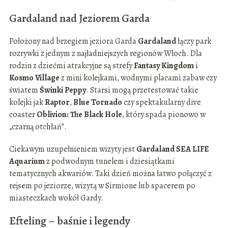
Gardaland nad Jeziorem Garda
Położony nad brzegiem jeziora Garda
Gardaland
łączy park
rozrywki z jednym z najładniejszych regionów Włoch. Dla
rodzin z dziećmi atrakcyjne są strefy
Fantasy Kingdom
i
Kosmo Village
z mini kolejkami, wodnymi placami zabaw czy
światem
Świnki Peppy
. Starsi mogą przetestować takie
kolejki jak
Raptor
,
Blue Tornado
czy spektakularny dive
coaster
Oblivion: The Black Hole
, który spada pionowo w
„czarną otchłań”.
Ciekawym uzupełnieniem wizyty jest
Gardaland SEA LIFE
Aquarium
z podwodnym tunelem i dziesiątkami
tematycznych akwariów. Taki dzień można łatwo połączyć z
rejsem po jeziorze, wizytą w Sirmione lub spacerem po
miasteczkach wokół Gardy.
Efteling – baśnie i legendy