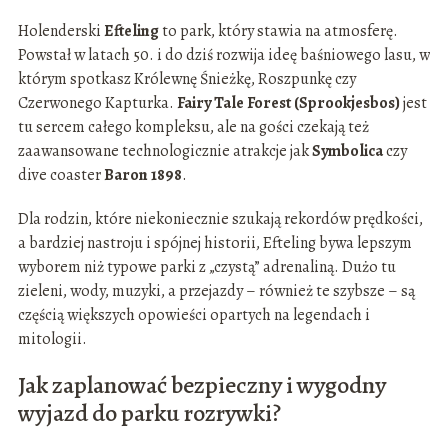
Holenderski
Efteling
to park, który stawia na atmosferę.
Powstał w latach 50. i do dziś rozwija ideę baśniowego lasu, w
którym spotkasz Królewnę Śnieżkę, Roszpunkę czy
Czerwonego Kapturka.
Fairy Tale Forest (Sprookjesbos)
jest
tu sercem całego kompleksu, ale na gości czekają też
zaawansowane technologicznie atrakcje jak
Symbolica
czy
dive coaster
Baron 1898
.
Dla rodzin, które niekoniecznie szukają rekordów prędkości,
a bardziej nastroju i spójnej historii, Efteling bywa lepszym
wyborem niż typowe parki z „czystą” adrenaliną. Dużo tu
zieleni, wody, muzyki, a przejazdy – również te szybsze – są
częścią większych opowieści opartych na legendach i
mitologii.
Jak zaplanować bezpieczny i wygodny
wyjazd do parku rozrywki?